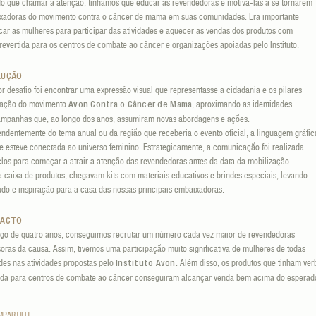
o que chamar a atenção, tínhamos que educar as revendedoras e motivá-las a se tornarem
xadoras do movimento contra o câncer de mama em suas comunidades. Era importante
ar as mulheres para participar das atividades e aquecer as vendas dos produtos com
revertida para os centros de combate ao câncer e organizações apoiadas pelo Instituto.
LUÇÃO
r desafio foi encontrar uma expressão visual que representasse a cidadania e os pilares
uação do movimento
, aproximando as identidades
Avon Contra o Câncer de Mama
ampanhas que, ao longo dos anos, assumiram novas abordagens e ações.
ndentemente do tema anual ou da região que receberia o evento oficial, a linguagem gráfic
 esteve conectada ao universo feminino. Estrategicamente, a comunicação foi realizada
los para começar a atrair a atenção das revendedoras antes da data da mobilização.
 caixa de produtos, chegavam kits com materiais educativos e brindes especiais, levando
do e inspiração para a casa das nossas principais embaixadoras.
PACTO
ngo de quatro anos, conseguimos recrutar um número cada vez maior de revendedoras
oras da causa. Assim, tivemos uma participação muito significativa de mulheres de todas
des nas atividades propostas pelo
. Além disso, os produtos que tinham ver
Instituto Avon
tida para centros de combate ao câncer conseguiram alcançar venda bem acima do esperad
MPARTILHE