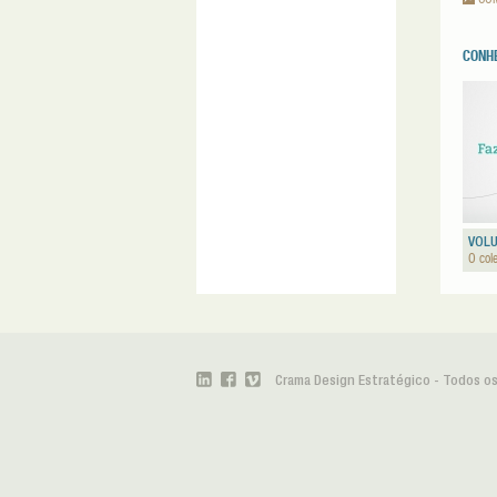
CONH
VOLU
O col
Crama Design Estratégico - Todos os