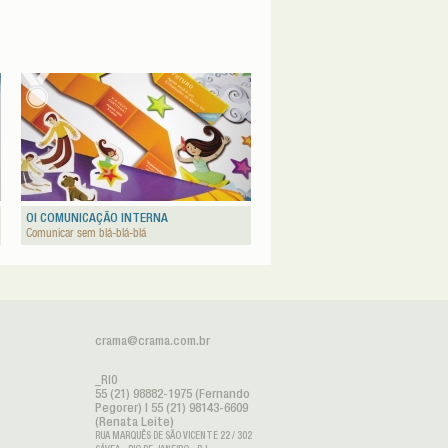
OI COMUNICAÇÃO INTERNA
Comunicar sem blá-blá-blá
crama@crama.com.br
_RIO
55 (21) 98882-1975 (Fernando
Pegorer) | 55 (21) 98143-6609
(Renata Leite)
RUA MARQUÊS DE SÃO VICENTE 22 / 302