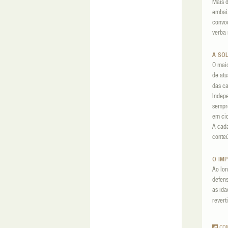
Mais d
embai
convoc
verba 
A SO
O maio
de at
das c
Indepe
sempre
em cic
A cada
conteú
O IM
Ao lo
defens
as ida
rever
CO