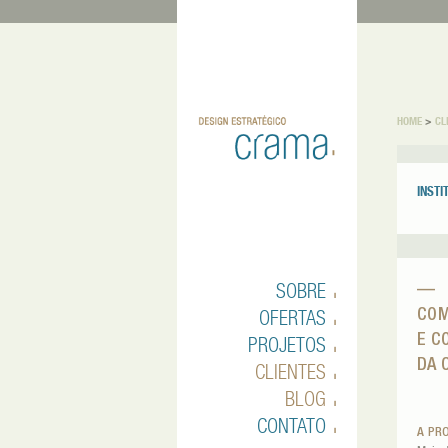
HOME
>
CL
INSTI
SOBRE
—
OFERTAS
COM
E C
PROJETOS
DA 
CLIENTES
BLOG
CONTATO
A PR